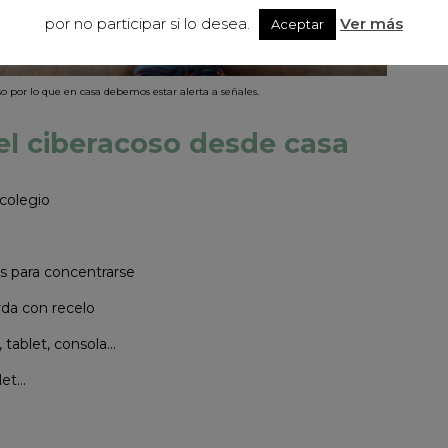
por no participar si lo desea.
Ver más
Aceptar
so por lo que en casa debemos estar alerta a señales.
el ciberacoso desde casa
 colegio
es para concentrarse
rda con recelo
 tablet, consola…
let…