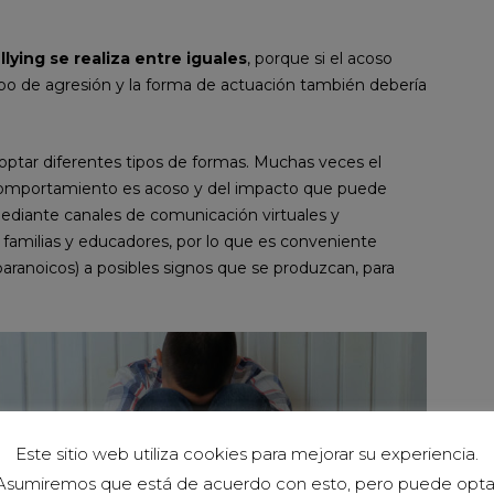
llying se realiza entre iguales
, porque si el acoso
 tipo de agresión y la forma de actuación también debería
ptar diferentes tipos de formas. Muchas veces el
 comportamiento es acoso y del impacto que puede
mediante canales de comunicación virtuales y
r familias y educadores, por lo que es conveniente
aranoicos) a posibles signos que se produzcan, para
Este sitio web utiliza cookies para mejorar su experiencia.
Asumiremos que está de acuerdo con esto, pero puede opta