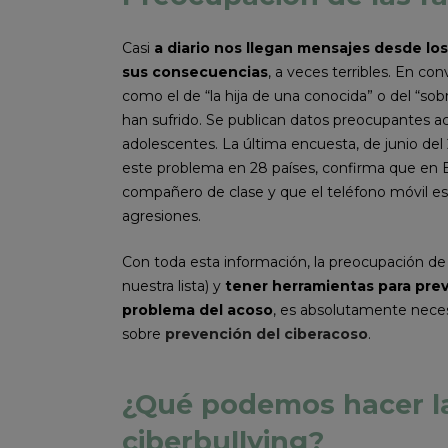
Casi
a diario nos llegan mensajes desde lo
sus consecuencias
, a veces terribles. En c
como el de “la hija de una conocida” o del “sob
han sufrido. Se publican datos preocupantes ac
adolescentes. La última encuesta, de junio del
este problema en 28 países, confirma que en E
compañero de clase y que el teléfono móvil es e
agresiones.
Con toda esta información, la preocupación d
nuestra lista) y
tener herramientas para preve
problema del acoso
, es absolutamente neces
sobre
prevención del ciberacoso
.
¿Qué podemos hacer las
ciberbullying?