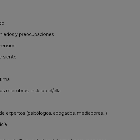
do
 miedos y preocupaciones
rensión
e siente
ctima
os miembros, incluido él/ella
de expertos (psicólogos, abogados, mediadores…)
icía