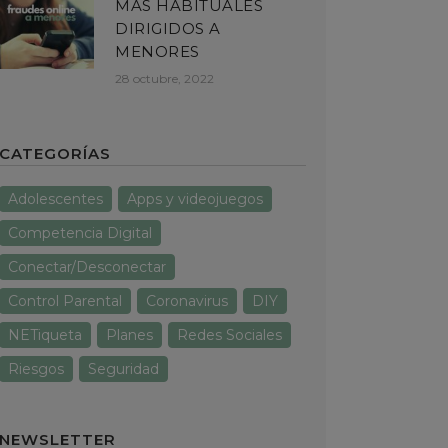
MÁS HABITUALES
DIRIGIDOS A
MENORES
28 octubre, 2022
CATEGORÍAS
Adolescentes
Apps y videojuegos
Competencia Digital
Conectar/Desconectar
Control Parental
Coronavirus
DIY
NETiqueta
Planes
Redes Sociales
Riesgos
Seguridad
NEWSLETTER