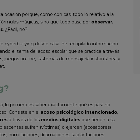
 ocasión porque, como con casi todo lo relativo a la
 fórmulas mágicas, sino que todo pasa por
observar,
@s
. ¿Fácil, no?
 de cyberbullying desde casa, he recopilado información
ando el tema del acoso escolar que se practica a través
ros, juegos on-line, sistemas de mensajería instantánea y
et.
g?
sa, lo primero es saber exactamente qué es para no
oso. Consiste en el
acoso psicológico intencionado,
res
a través de los
medios digitales
que tienen a su
dolescentes sufren (víctimas) o ejercen (acosadores)
os, humillaciones, difamaciones, suplantaciones