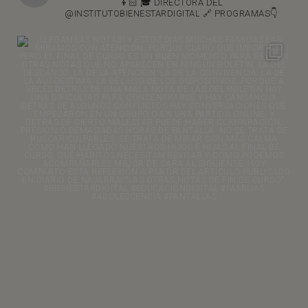
👦🏻
🎓 DIRECTORA DEL
@INSTITUTOBIENESTARDIGITAL
🔗 PROGRAMAS👇