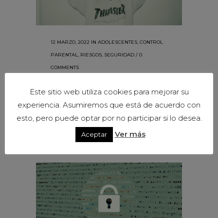
12 MARZO, 2022
IN
ADOLESCENTES
,
CONTROL
PARENTAL
,
RIESGOS
,
SEGURIDAD
/
0
COMMENTS
Claves para que
Este sitio web utiliza cookies para mejorar su
mantengan a
experiencia. Asumiremos que está de acuerdo con
salvo su
esto, pero puede optar por no participar si lo desea.
privacidad
Ver más
Aceptar