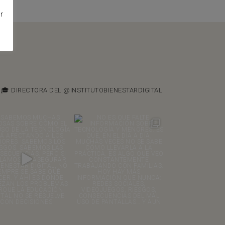
r
🎓 DIRECTORA DEL @INSTITUTOBIENESTARDIGITAL