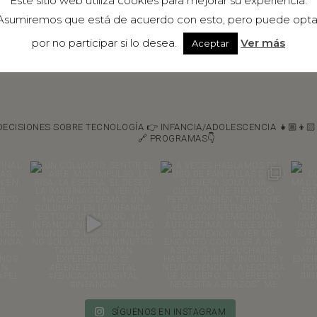
Este sitio web utiliza cookies para mejorar su experiencia.
Asumiremos que está de acuerdo con esto, pero puede opta
por no participar si lo desea.
Ver más
Aceptar
DECISIONES SOBRE TECNOLOGÍA 👉 INFANCIA/ADOLESCENCIA 👧🏼👦🏻
🔗 PROGRAMAS👇
SÍGUENOS EN INSTAGRAM