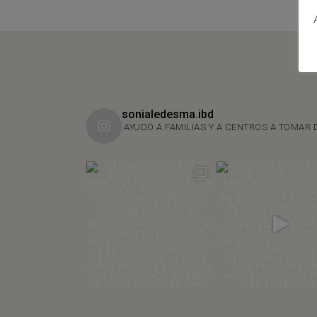
sonialedesma.ibd
AYUDO A FAMILIAS Y A CENTROS A TOMAR 